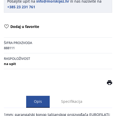
Pošaljite upit na
info@morskijez.hr
ili nas nazovite na
+385 23 231 761
Dodaj u favorite
ŠIFRA PROIZVODA
888111
RASPOLOŽIVOST
na upit
Opis
Specifikacija
1mm; parangalski konop talijanskog proizvođača EUROFILATI;