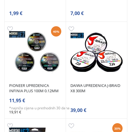
1,99 €
7,00 €
40%
PIONEER UPREDENICA
DAIWA UPREDENICA J-BRAID
INFINIA PLUS 100M 0.12MM
X8 300M
11,95 €
*najniža cijena u prethodnih 30 dana
39,00 €
19,91 €
30%