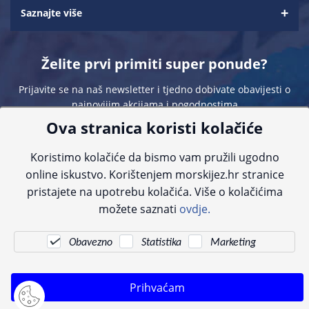
Saznajte više
Želite prvi primiti super ponude?
Prijavite se na naš newsletter i tjedno dobivate obavijesti o
najnovijim akcijama i pogodnostima
Ova stranica koristi kolačiće
Koristimo kolačiće da bismo vam pružili ugodno
online iskustvo. Korištenjem morskijez.hr stranice
pristajete na upotrebu kolačića. Više o kolačićima
Sve navedene cijene sadrže PDV. Pokušavamo osigurati što preciznije
možete saznati
ovdje.
informacije, ali zbog tehnoloških ograničenja ne možemo garantirati potpunu
točnost slika, opisa ili dostupnosti proizvoda. Za najažurnije informacije
kontaktirajte nas putem telefona:
+385 23 231 761
ili e-maila:
info@morskijez.hr
.
Obavezno
Statistika
Marketing
© Morski jež 2022
Prihvaćam