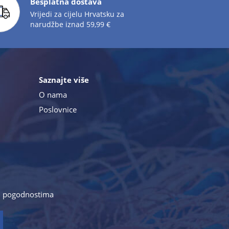
Besplatna dostava
Vrijedi za cijelu Hrvatsku za
narudžbe iznad 59,99 €
Saznajte više
O nama
Poslovnice
a i pogodnostima