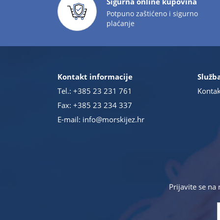
Sigurna online kupovina
Potpuno zaštićeno i sigurno
plaćanje
Kontakt informacije
Služba
Tel.:
+385 23 231 761
Kontak
Fax: +385 23 234 337
E-mail:
info@morskijez.hr
Prijavite se na