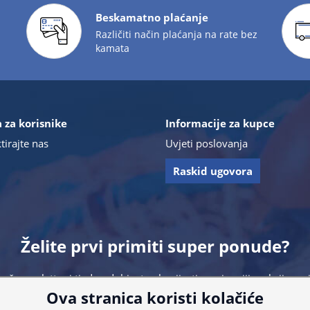
Beskamatno plaćanje
Različiti način plaćanja na rate bez
kamata
 za korisnike
Informacije za kupce
tirajte nas
Uvjeti poslovanja
Raskid ugovora
Želite prvi primiti super ponude?
 naš newsletter i tjedno dobivate obavijesti o najnovijim akcijam
Ova stranica koristi kolačiće