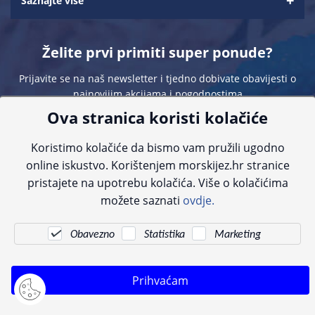
Saznajte više
Želite prvi primiti super ponude?
Prijavite se na naš newsletter i tjedno dobivate obavijesti o
najnovijim akcijama i pogodnostima
Ova stranica koristi kolačiće
Koristimo kolačiće da bismo vam pružili ugodno
online iskustvo. Korištenjem morskijez.hr stranice
pristajete na upotrebu kolačića. Više o kolačićima
Sve navedene cijene sadrže PDV. Pokušavamo osigurati što preciznije
možete saznati
ovdje.
informacije, ali zbog tehnoloških ograničenja ne možemo garantirati potpunu
točnost slika, opisa ili dostupnosti proizvoda. Za najažurnije informacije
kontaktirajte nas putem telefona:
+385 23 231 761
ili e-maila:
info@morskijez.hr
.
Obavezno
Statistika
Marketing
© Morski jež 2022
Prihvaćam