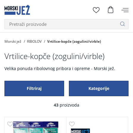
Morski jež
RIBOLOV
Vrtilice-kopče (zogulini/virble)
Vrtilice-kopče (zogulini/virble)
Velika ponuda ribolovnog pribora i opreme - Morski jež.
Filtriraj
Kategorije
43
proizvoda