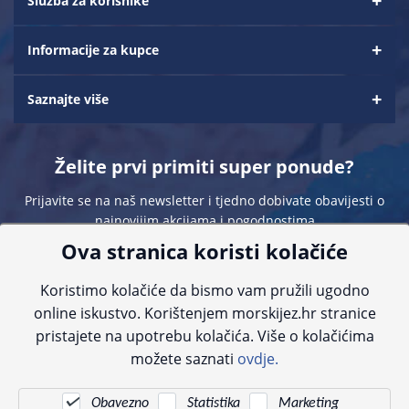
Služba za korisnike
Informacije za kupce
Saznajte više
Želite prvi primiti super ponude?
Prijavite se na naš newsletter i tjedno dobivate obavijesti o
najnovijim akcijama i pogodnostima
Ova stranica koristi kolačiće
Koristimo kolačiće da bismo vam pružili ugodno
online iskustvo. Korištenjem morskijez.hr stranice
pristajete na upotrebu kolačića. Više o kolačićima
Sve navedene cijene sadrže PDV. Pokušavamo osigurati što preciznije
možete saznati
ovdje.
informacije, ali zbog tehnoloških ograničenja ne možemo garantirati potpunu
točnost slika, opisa ili dostupnosti proizvoda. Za najažurnije informacije
kontaktirajte nas putem telefona:
+385 23 231 761
ili e-maila:
info@morskijez.hr
.
Obavezno
Statistika
Marketing