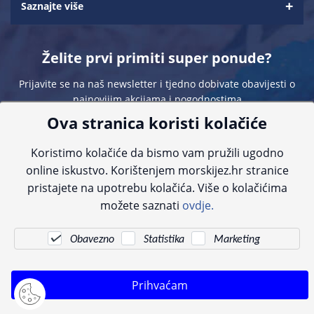
Saznajte više
Želite prvi primiti super ponude?
Prijavite se na naš newsletter i tjedno dobivate obavijesti o
najnovijim akcijama i pogodnostima
Ova stranica koristi kolačiće
Koristimo kolačiće da bismo vam pružili ugodno
online iskustvo. Korištenjem morskijez.hr stranice
pristajete na upotrebu kolačića. Više o kolačićima
Sve navedene cijene sadrže PDV. Pokušavamo osigurati što preciznije
možete saznati
ovdje.
informacije, ali zbog tehnoloških ograničenja ne možemo garantirati potpunu
točnost slika, opisa ili dostupnosti proizvoda. Za najažurnije informacije
kontaktirajte nas putem telefona:
+385 23 231 761
ili e-maila:
info@morskijez.hr
.
Obavezno
Statistika
Marketing
© Morski jež 2022
Prihvaćam