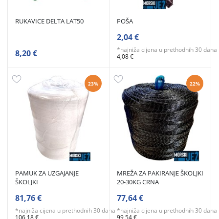
RUKAVICE DELTA LAT50
POŠA
2,04 €
*najniža cijena u prethodnih 30 dana
8,20 €
4,08 €
23%
22%
PAMUK ZA UZGAJANJE
MREŽA ZA PAKIRANJE ŠKOLJKI
ŠKOLJKI
20-30KG CRNA
81,76 €
77,64 €
*najniža cijena u prethodnih 30 dana
*najniža cijena u prethodnih 30 dana
106,18 €
99,54 €