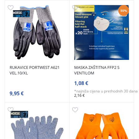
50%
RUKAVICE PORTWEST A621
MASKA ZAŠTITNA FFP2 S
VEL.10/XL
VENTILOM
1,08 €
*najniža cijena u prethodnih 30 dana
9,95 €
2,16 €