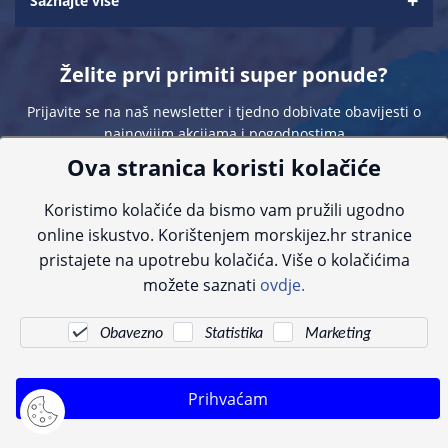
Saznajte više
Želite prvi primiti super ponude?
Prijavite se na naš newsletter i tjedno dobivate obavijesti o
najnovijim akcijama i pogodnostima
Ova stranica koristi kolačiće
Koristimo kolačiće da bismo vam pružili ugodno
online iskustvo. Korištenjem morskijez.hr stranice
pristajete na upotrebu kolačića. Više o kolačićima
Sve navedene cijene sadrže PDV. Pokušavamo osigurati što preciznije
možete saznati
ovdje.
informacije, ali zbog tehnoloških ograničenja ne možemo garantirati potpunu
točnost slika, opisa ili dostupnosti proizvoda. Za najažurnije informacije
kontaktirajte nas putem telefona:
+385 23 231 761
ili e-maila:
info@morskijez.hr
.
Obavezno
Statistika
Marketing
© Morski jež 2022
Prihvaćam