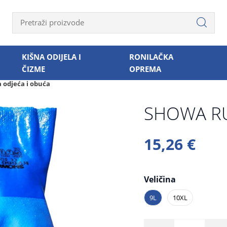
KIŠNA ODIJELA I
RONILAČKA
ČIZME
OPREMA
a odjeća i obuća
SHOWA RU
15,26 €
Veličina
9L
10XL