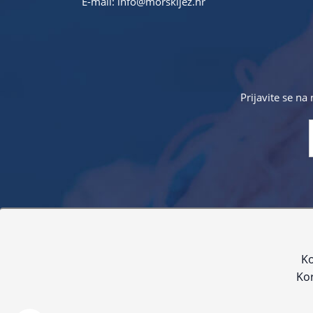
E-mail:
info@morskijez.hr
Prijavite se na
Sve navedene cijene sadrže PDV. Pokušavamo osigurati
proizvoda. Za najažur
Ko
Kor