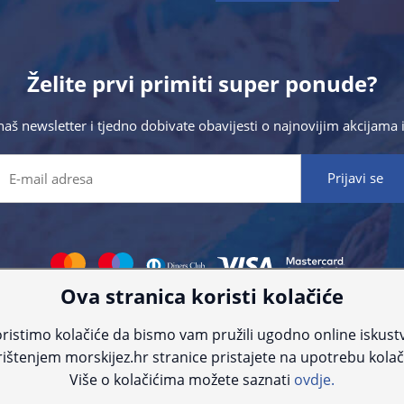
Želite prvi primiti super ponude?
 naš newsletter i tjedno dobivate obavijesti o najnovijim akcijam
Ova stranica koristi kolačiće
 što preciznije informacije, ali zbog tehnoloških ograničenja ne možemo gar
nije informacije kontaktirajte nas putem telefona:
+385 23 231 761
ili e-maila
ristimo kolačiće da bismo vam pružili ugodno online iskust
ištenjem morskijez.hr stranice pristajete na upotrebu kolač
© Morski jež 2022
Više o kolačićima možete saznati
ovdje.