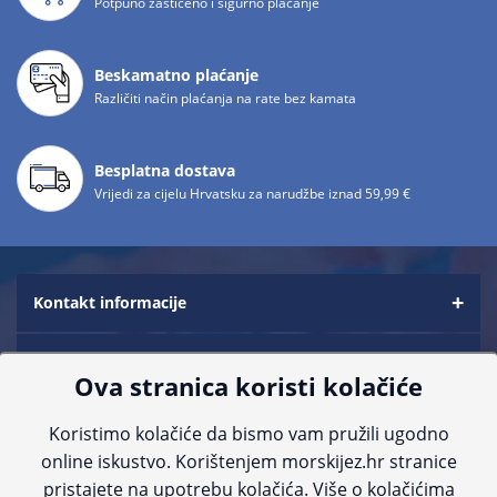
Potpuno zaštićeno i sigurno plaćanje
Beskamatno plaćanje
Različiti način plaćanja na rate bez kamata
Besplatna dostava
Vrijedi za cijelu Hrvatsku za narudžbe iznad 59,99 €
Kontakt informacije
Služba za korisnike
Ova stranica koristi kolačiće
Informacije za kupce
Koristimo kolačiće da bismo vam pružili ugodno
online iskustvo. Korištenjem morskijez.hr stranice
Saznajte više
pristajete na upotrebu kolačića. Više o kolačićima