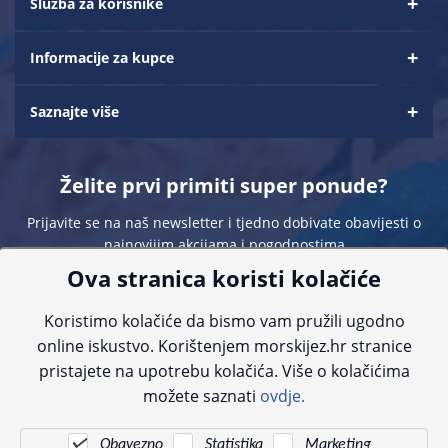
Služba za korisnike
Informacije za kupce
Saznajte više
Želite prvi primiti super ponude?
Prijavite se na naš newsletter i tjedno dobivate obavijesti o
najnovijim akcijama i pogodnostima
Ova stranica koristi kolačiće
Koristimo kolačiće da bismo vam pružili ugodno
online iskustvo. Korištenjem morskijez.hr stranice
pristajete na upotrebu kolačića. Više o kolačićima
Sve navedene cijene sadrže PDV. Pokušavamo osigurati što preciznije
možete saznati
ovdje.
informacije, ali zbog tehnoloških ograničenja ne možemo garantirati potpunu
točnost slika, opisa ili dostupnosti proizvoda. Za najažurnije informacije
kontaktirajte nas putem telefona:
+385 23 231 761
ili e-maila:
info@morskijez.hr
.
Obavezno
Statistika
Marketing