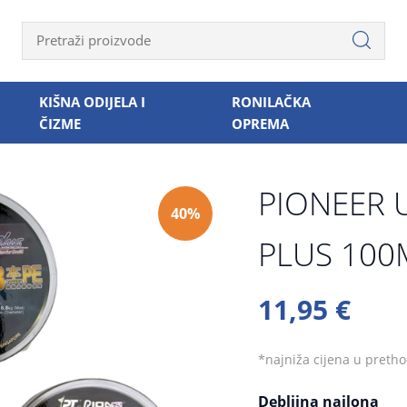
KIŠNA ODIJELA I
RONILAČKA
ČIZME
OPREMA
PIONEER 
40%
PLUS 100
11,95 €
*najniža cijena u preth
Debljina najlona