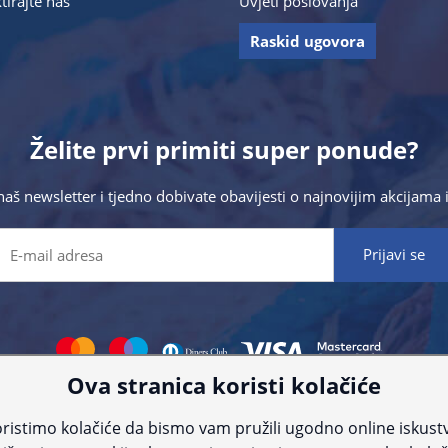
tirajte nas
Uvjeti poslovanja
Raskid ugovora
Želite prvi primiti super ponude?
 naš newsletter i tjedno dobivate obavijesti o najnovijim akcijam
Ova stranica koristi kolačiće
 što preciznije informacije, ali zbog tehnoloških ograničenja ne možemo gar
nije informacije kontaktirajte nas putem telefona:
+385 23 231 761
ili e-maila
ristimo kolačiće da bismo vam pružili ugodno online iskust