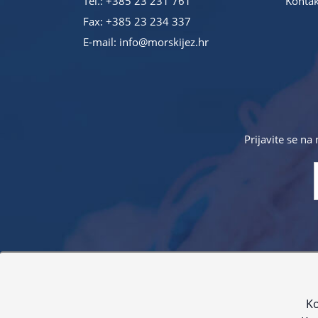
Tel.:
+385 23 231 761
Kontak
Fax: +385 23 234 337
E-mail:
info@morskijez.hr
Prijavite se na
Sve navedene cijene sadrže PDV. Pokušavamo osigurati
proizvoda. Za najažur
Ko