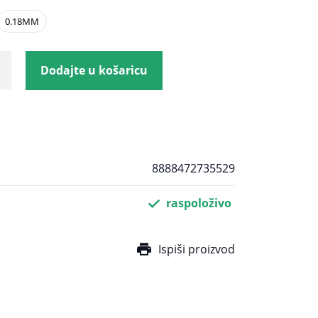
0.18MM
Dodajte u košaricu
8888472735529
raspoloživo
Ispiši proizvod