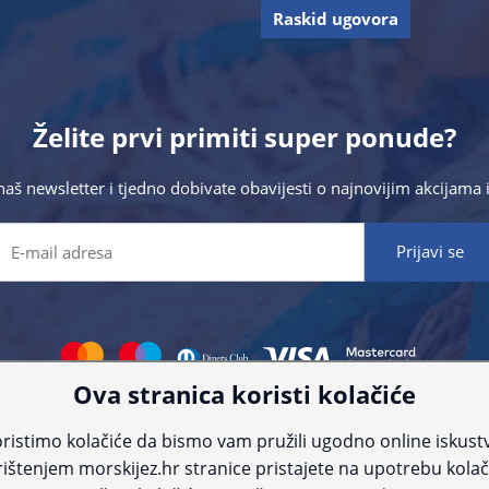
Raskid ugovora
Želite prvi primiti super ponude?
 naš newsletter i tjedno dobivate obavijesti o najnovijim akcijam
Ova stranica koristi kolačiće
 što preciznije informacije, ali zbog tehnoloških ograničenja ne možemo gar
nije informacije kontaktirajte nas putem telefona:
+385 23 231 761
ili e-maila
ristimo kolačiće da bismo vam pružili ugodno online iskust
ištenjem morskijez.hr stranice pristajete na upotrebu kolač
© Morski jež 2022