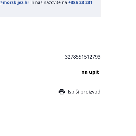
@morskijez.hr
ili nas nazovite na
+385 23 231
3278551512793
na upit
Ispiši proizvod