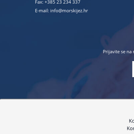
Fax: +385 23 234 337
E-mail:
info@morskijez.hr
Prijavite se na
Sve navedene cijene sadrže PDV. Pokušavamo osigurati
proizvoda. Za najažur
Ko
Kor