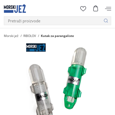
Morski jež
RIBOLOV
Kutak za parangaliste