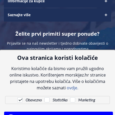
Informacije za kupce
Saznajte više
Želite prvi primiti super ponude?
Prijavite se na naš newsletter i tjedno dobivate obavijesti o
najnovijim akcijama i pogodnostima
Ova stranica koristi kolačiće
Koristimo kolačiće da bismo vam pružili ugodno
online iskustvo. Korištenjem morskijez.hr stranice
pristajete na upotrebu kolačića. Više o kolačićima
Sve navedene cijene sadrže PDV. Pokušavamo osigurati što preciznije
možete saznati
ovdje.
informacije, ali zbog tehnoloških ograničenja ne možemo garantirati potpunu
točnost slika, opisa ili dostupnosti proizvoda. Za najažurnije informacije
kontaktirajte nas putem telefona:
+385 23 231 761
ili e-maila:
info@morskijez.hr
.
Obavezno
Statistika
Marketing
© Morski jež 2022