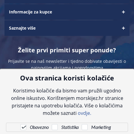
Informacije za kupce
Saznajte više
Želite prvi primiti super ponude?
Prijavite se na naš newsletter i tjedno dobivate obavijesti o
najnovijim akcijama i pogodnostima
Ova stranica koristi kolačiće
Koristimo kolačiće da bismo vam pružili ugodno
online iskustvo. Korištenjem morskijez.hr stranice
pristajete na upotrebu kolačića. Više o kolačićima
Sve navedene cijene sadrže PDV. Pokušavamo osigurati što preciznije
možete saznati
ovdje.
informacije, ali zbog tehnoloških ograničenja ne možemo garantirati potpunu
točnost slika, opisa ili dostupnosti proizvoda. Za najažurnije informacije
kontaktirajte nas putem telefona:
+385 23 231 761
ili e-maila:
info@morskijez.hr
.
Obavezno
Statistika
Marketing