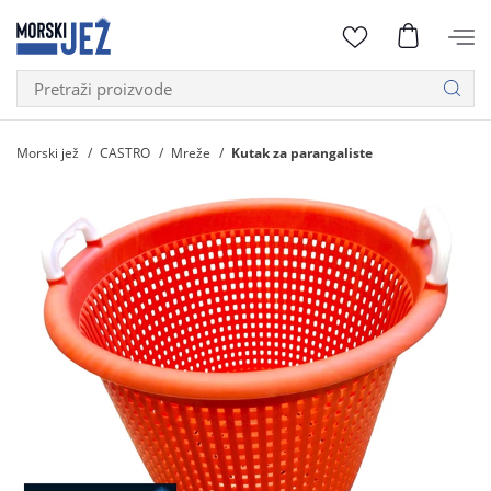
Morski jež
CASTRO
Mreže
Kutak za parangaliste