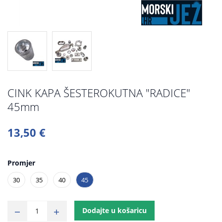
CINK KAPA ŠESTEROKUTNA "RADICE"
45mm
13,50 €
Promjer
30
35
40
45
Dodajte u košaricu