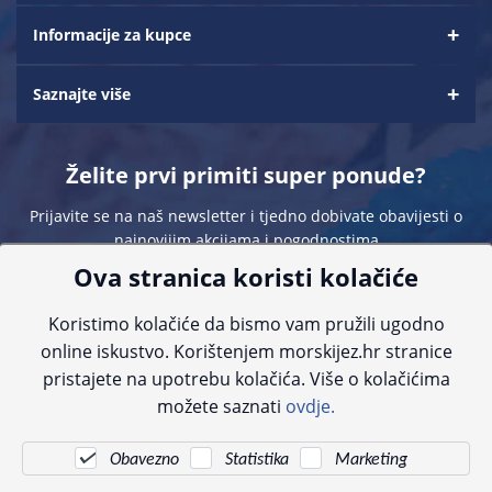
Informacije za kupce
Saznajte više
Želite prvi primiti super ponude?
Prijavite se na naš newsletter i tjedno dobivate obavijesti o
najnovijim akcijama i pogodnostima
Ova stranica koristi kolačiće
Koristimo kolačiće da bismo vam pružili ugodno
online iskustvo. Korištenjem morskijez.hr stranice
pristajete na upotrebu kolačića. Više o kolačićima
Sve navedene cijene sadrže PDV. Pokušavamo osigurati što preciznije
možete saznati
ovdje.
informacije, ali zbog tehnoloških ograničenja ne možemo garantirati potpunu
točnost slika, opisa ili dostupnosti proizvoda. Za najažurnije informacije
kontaktirajte nas putem telefona:
+385 23 231 761
ili e-maila:
info@morskijez.hr
.
Obavezno
Statistika
Marketing
© Morski jež 2022