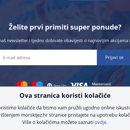
Želite prvi primiti super ponude?
 naš newsletter i tjedno dobivate obavijesti o najnovijim akcijam
Ova stranica koristi kolačiće
 što preciznije informacije, ali zbog tehnoloških ograničenja ne možemo gar
nije informacije kontaktirajte nas putem telefona:
+385 23 231 761
ili e-maila
ristimo kolačiće da bismo vam pružili ugodno online iskust
ištenjem morskijez.hr stranice pristajete na upotrebu kolač
© Morski jež 2022
Više o kolačićima možete saznati
ovdje.