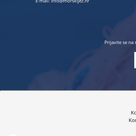
E-mail:
info@morskijez.hr
Prijavite se na
Sve navedene cijene sadrže PDV. Pokušavamo osigurati
proizvoda. Za najažur
Ko
Kor