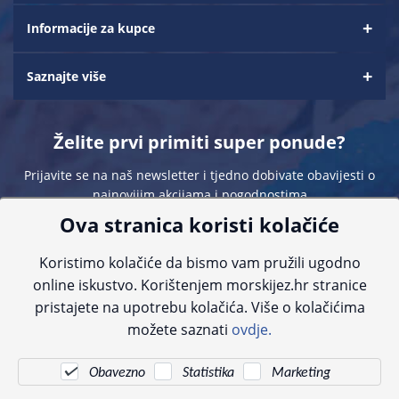
Informacije za kupce
Saznajte više
Želite prvi primiti super ponude?
Prijavite se na naš newsletter i tjedno dobivate obavijesti o
najnovijim akcijama i pogodnostima
Ova stranica koristi kolačiće
Koristimo kolačiće da bismo vam pružili ugodno
online iskustvo. Korištenjem morskijez.hr stranice
pristajete na upotrebu kolačića. Više o kolačićima
Sve navedene cijene sadrže PDV. Pokušavamo osigurati što preciznije
možete saznati
ovdje.
informacije, ali zbog tehnoloških ograničenja ne možemo garantirati potpunu
točnost slika, opisa ili dostupnosti proizvoda. Za najažurnije informacije
kontaktirajte nas putem telefona:
+385 23 231 761
ili e-maila:
info@morskijez.hr
.
Obavezno
Statistika
Marketing
© Morski jež 2022