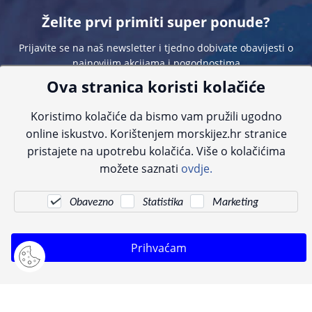
Želite prvi primiti super ponude?
Prijavite se na naš newsletter i tjedno dobivate obavijesti o
najnovijim akcijama i pogodnostima
Ova stranica koristi kolačiće
Koristimo kolačiće da bismo vam pružili ugodno
online iskustvo. Korištenjem morskijez.hr stranice
pristajete na upotrebu kolačića. Više o kolačićima
Sve navedene cijene sadrže PDV. Pokušavamo osigurati što preciznije
možete saznati
ovdje.
informacije, ali zbog tehnoloških ograničenja ne možemo garantirati potpunu
točnost slika, opisa ili dostupnosti proizvoda. Za najažurnije informacije
kontaktirajte nas putem telefona:
+385 23 231 761
ili e-maila:
info@morskijez.hr
.
Obavezno
Statistika
Marketing
© Morski jež 2022
Prihvaćam
Pogledani proizvodi