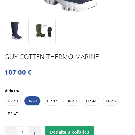
GUY COTTEN THERMO MARINE
107,00 €
Veličina
BR.40
BR.41
BR.42
BR.43
BR.44
BR.45
BR.47
Dodajte u košaricu