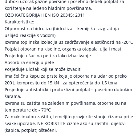
duboki uzorak gazne površine i posebno debeli potplat za
korištenje na ledeno hladnim površinama.
OZO KATEGORIJA II EN ISO 20345: 2011
Karakteristike:
Otpornost na hidrolizu (hidroliza = kemijska razgradnja
uslijed reakcije s vodom)
Izvrsna toplinska izolacija uz zadržavanje elastičnosti na -20°C
Potplat otporan na kiseline, organska otapala, ulja i masti
Posjeduje ušac na peti za lako izbacivanje
Apsorbira energiju pete
Posjeduje uložak koji se može izvaditi
Ima čeličnu kapu za prste koja je otporna na udar od preko
200 J, kompresiju do 15 kN i za opterećenja do 1,5 tona
Posjeduje antistatički i protuklizni potplat s posebno dubokim
šarama.
Izvrsna su zaštita na zaleđenim površinama, otporne su na
temperature do - 70°C
Za maksimalnu zaštitu, temeljito provjerite stanje čizama prije
svake uporabe. NE KORISTITE čizme ako su zaštitni dijelovi
(kapica, potplat) oštećeni.