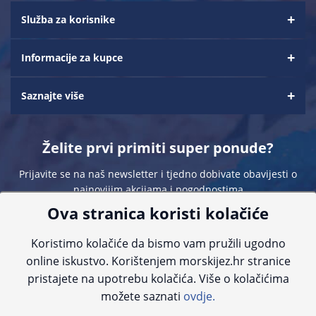
Služba za korisnike
Informacije za kupce
Saznajte više
Želite prvi primiti super ponude?
Prijavite se na naš newsletter i tjedno dobivate obavijesti o
najnovijim akcijama i pogodnostima
Ova stranica koristi kolačiće
Koristimo kolačiće da bismo vam pružili ugodno
online iskustvo. Korištenjem morskijez.hr stranice
pristajete na upotrebu kolačića. Više o kolačićima
Sve navedene cijene sadrže PDV. Pokušavamo osigurati što preciznije
možete saznati
ovdje.
informacije, ali zbog tehnoloških ograničenja ne možemo garantirati potpunu
točnost slika, opisa ili dostupnosti proizvoda. Za najažurnije informacije