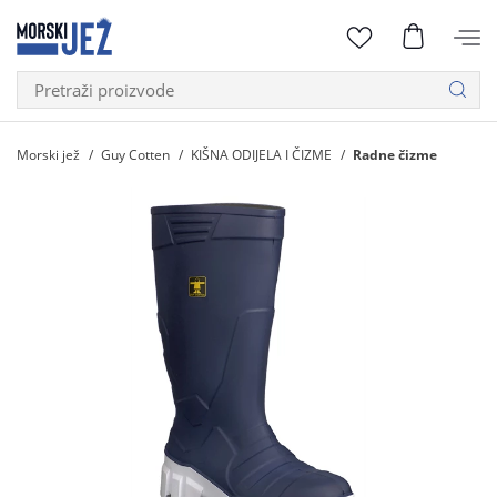
Morski jež
Guy Cotten
KIŠNA ODIJELA I ČIZME
Radne čizme