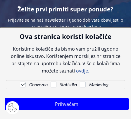
Želite prvi primiti super ponude?
Prijavite se na naš newsletter i tjedno dobivate obavijesti o
najnovijim akcijama i pogodnostima
Ova stranica koristi kolačiće
Koristimo kolačiće da bismo vam pružili ugodno
online iskustvo. Korištenjem morskijez.hr stranice
pristajete na upotrebu kolačića. Više o kolačićima
Sve navedene cijene sadrže PDV. Pokušavamo osigurati što preciznije
možete saznati
ovdje.
informacije, ali zbog tehnoloških ograničenja ne možemo garantirati potpunu
točnost slika, opisa ili dostupnosti proizvoda. Za najažurnije informacije
kontaktirajte nas putem telefona:
+385 23 231 761
ili e-maila:
info@morskijez.hr
.
Obavezno
Statistika
Marketing
© Morski jež 2022
Prihvaćam
Pogledani proizvodi