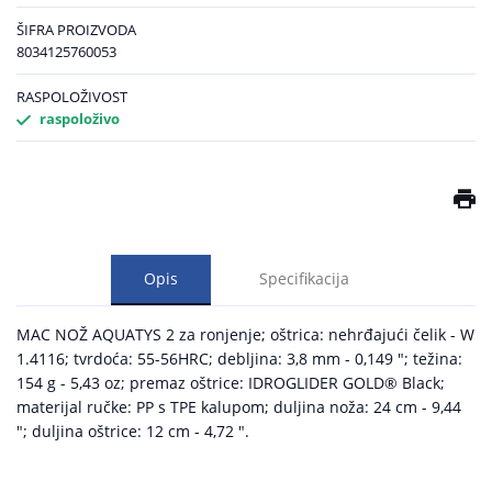
ŠIFRA PROIZVODA
8034125760053
RASPOLOŽIVOST
raspoloživo
Opis
Specifikacija
MAC NOŽ AQUATYS 2 za ronjenje; oštrica: nehrđajući čelik - W
1.4116; tvrdoća: 55-56HRC; debljina: 3,8 mm - 0,149 "; težina:
154 g - 5,43 oz; premaz oštrice: IDROGLIDER GOLD® Black;
materijal ručke: PP s TPE kalupom; duljina noža: 24 cm - 9,44
"; duljina oštrice: 12 cm - 4,72 ".