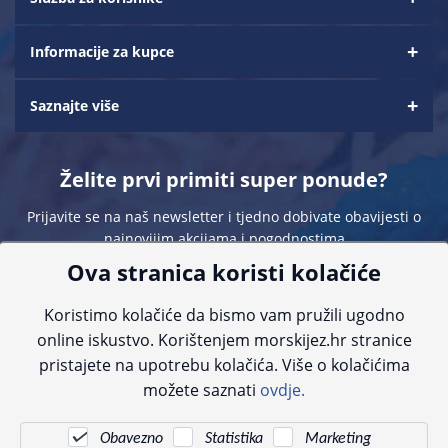
Informacije za kupce
Saznajte više
Želite prvi primiti super ponude?
Prijavite se na naš newsletter i tjedno dobivate obavijesti o
najnovijim akcijama i pogodnostima
Ova stranica koristi kolačiće
Koristimo kolačiće da bismo vam pružili ugodno
online iskustvo. Korištenjem morskijez.hr stranice
pristajete na upotrebu kolačića. Više o kolačićima
Sve navedene cijene sadrže PDV. Pokušavamo osigurati što preciznije
možete saznati
ovdje.
informacije, ali zbog tehnoloških ograničenja ne možemo garantirati potpunu
točnost slika, opisa ili dostupnosti proizvoda. Za najažurnije informacije
kontaktirajte nas putem telefona:
+385 23 231 761
ili e-maila:
info@morskijez.hr
.
Obavezno
Statistika
Marketing