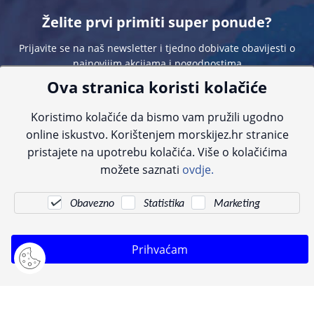
Želite prvi primiti super ponude?
Prijavite se na naš newsletter i tjedno dobivate obavijesti o
najnovijim akcijama i pogodnostima
Ova stranica koristi kolačiće
Koristimo kolačiće da bismo vam pružili ugodno
online iskustvo. Korištenjem morskijez.hr stranice
pristajete na upotrebu kolačića. Više o kolačićima
Sve navedene cijene sadrže PDV. Pokušavamo osigurati što preciznije
možete saznati
ovdje.
informacije, ali zbog tehnoloških ograničenja ne možemo garantirati potpunu
točnost slika, opisa ili dostupnosti proizvoda. Za najažurnije informacije
kontaktirajte nas putem telefona:
+385 23 231 761
ili e-maila:
info@morskijez.hr
.
Obavezno
Statistika
Marketing
© Morski jež 2022
Prihvaćam
Pogledani proizvodi