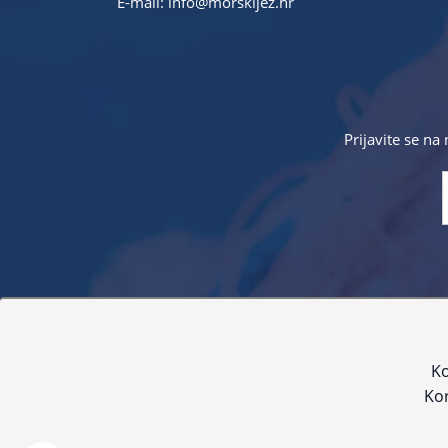
E-mail:
info@morskijez.hr
Prijavite se na
Sve navedene cijene sadrže PDV. Pokušavamo osigurati
proizvoda. Za najažur
Ko
Kor