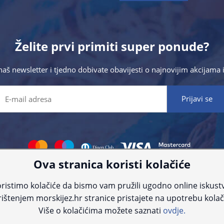
Želite prvi primiti super ponude?
 naš newsletter i tjedno dobivate obavijesti o najnovijim akcijam
Ova stranica koristi kolačiće
 što preciznije informacije, ali zbog tehnoloških ograničenja ne možemo gar
nije informacije kontaktirajte nas putem telefona:
+385 23 231 761
ili e-maila
ristimo kolačiće da bismo vam pružili ugodno online iskust
ištenjem morskijez.hr stranice pristajete na upotrebu kolač
© Morski jež 2022
Više o kolačićima možete saznati
ovdje.