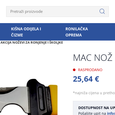
KIŠNA ODIJELA I
RONILAČKA
ČIZME
OPREMA
AKCIJA NOŽEVI ZA RONJENJE I ŠKOLJKE
MAC NOŽ 
RASPRODANO
25,64 €
*najniža cijena u preth
DOSTUPNOST NA UP
Pošaljite upit na
info