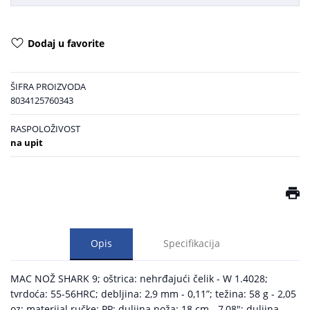
Dodaj u favorite
ŠIFRA PROIZVODA
8034125760343
RASPOLOŽIVOST
na upit
Opis
Specifikacija
MAC NOŽ SHARK 9; oštrica: nehrđajući čelik - W 1.4028;
tvrdoća: 55-56HRC; debljina: 2,9 mm - 0,11”; težina: 58 g - 2,05
oz; materijal ručke: PP; duljina noža: 18 cm - 7,08"; duljina