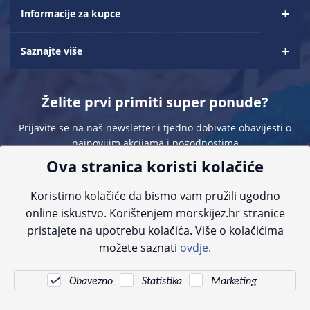
Informacije za kupce
Saznajte više
Želite prvi primiti super ponude?
Prijavite se na naš newsletter i tjedno dobivate obavijesti o
najnovijim akcijama i pogodnostima
Ova stranica koristi kolačiće
Koristimo kolačiće da bismo vam pružili ugodno
online iskustvo. Korištenjem morskijez.hr stranice
pristajete na upotrebu kolačića. Više o kolačićima
Sve navedene cijene sadrže PDV. Pokušavamo osigurati što preciznije
možete saznati
ovdje.
informacije, ali zbog tehnoloških ograničenja ne možemo garantirati potpunu
točnost slika, opisa ili dostupnosti proizvoda. Za najažurnije informacije
kontaktirajte nas putem telefona:
+385 23 231 761
ili e-maila:
info@morskijez.hr
.
Obavezno
Statistika
Marketing
© Morski jež 2022