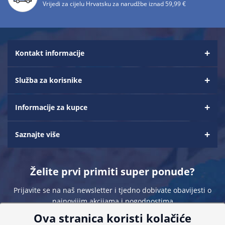
Vrijedi za cijelu Hrvatsku za narudžbe iznad 59,99 €
Kontakt informacije
Služba za korisnike
Informacije za kupce
Saznajte više
Želite prvi primiti super ponude?
Prijavite se na naš newsletter i tjedno dobivate obavijesti o
najnovijim akcijama i pogodnostima
Ova stranica koristi kolačiće