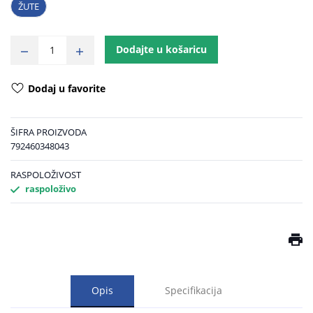
ŽUTE
Dodajte u košaricu
Dodaj u favorite
ŠIFRA PROIZVODA
792460348043
RASPOLOŽIVOST
raspoloživo
Opis
Specifikacija