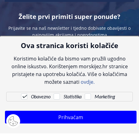
Želite prvi primiti super ponude?
Prijavite se na naš newsletter i tjedno dobivate obavijesti o
najnovijim akcijama i pogodnostima
Ova stranica koristi kolačiće
Koristimo kolačiće da bismo vam pružili ugodno
online iskustvo. Korištenjem morskijez.hr stranice
pristajete na upotrebu kolačića. Više o kolačićima
Sve navedene cijene sadrže PDV. Pokušavamo osigurati što preciznije
možete saznati
ovdje.
informacije, ali zbog tehnoloških ograničenja ne možemo garantirati potpunu
točnost slika, opisa ili dostupnosti proizvoda. Za najažurnije informacije
kontaktirajte nas putem telefona:
+385 23 231 761
ili e-maila:
info@morskijez.hr
.
Obavezno
Statistika
Marketing
© Morski jež 2022
Prihvaćam
Pogledani proizvodi