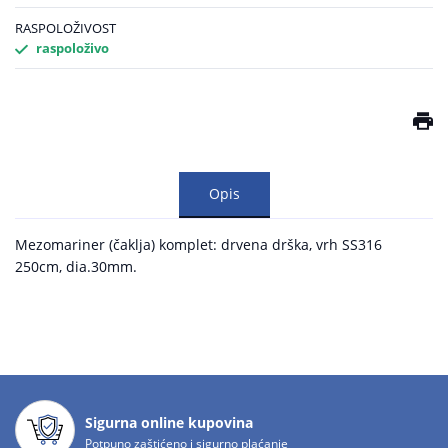
RASPOLOŽIVOST
raspoloživo
Opis
Mezomariner (čaklja) komplet: drvena drška, vrh SS316
250cm, dia.30mm.
Sigurna online kupovina
Potpuno zaštićeno i sigurno plaćanje