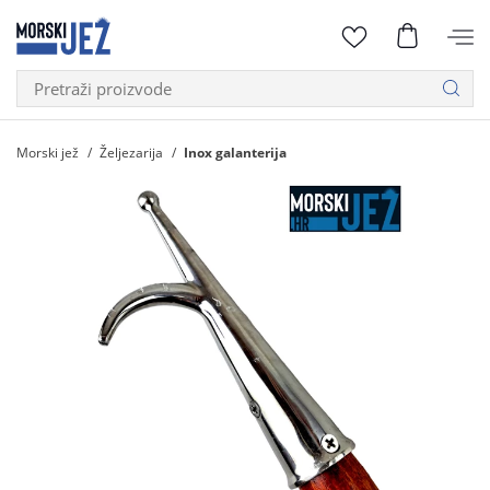
Morski jež
Željezarija
Inox galanterija