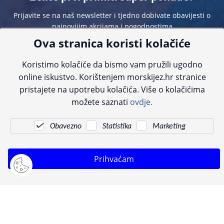
Prijavite se na naš newsletter i tjedno dobivate obavijesti o
najnovijim akcijama i pogodnostima
Ova stranica koristi kolačiće
Koristimo kolačiće da bismo vam pružili ugodno
online iskustvo. Korištenjem morskijez.hr stranice
pristajete na upotrebu kolačića. Više o kolačićima
Sve navedene cijene sadrže PDV. Pokušavamo osigurati što preciznije
možete saznati
ovdje.
informacije, ali zbog tehnoloških ograničenja ne možemo garantirati potpunu
točnost slika, opisa ili dostupnosti proizvoda. Za najažurnije informacije
kontaktirajte nas putem telefona:
+385 23 231 761
ili e-maila:
info@morskijez.hr
.
Obavezno
Statistika
Marketing
© Morski jež 2022
Prihvaćam
Pogledani proizvodi