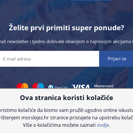
Želite prvi primiti super ponude?
 naš newsletter i tjedno dobivate obavijesti o najnovijim akcijam
Ova stranica koristi kolačiće
 što preciznije informacije, ali zbog tehnoloških ograničenja ne možemo gar
nije informacije kontaktirajte nas putem telefona:
+385 23 231 761
ili e-maila
ristimo kolačiće da bismo vam pružili ugodno online iskust
ištenjem morskijez.hr stranice pristajete na upotrebu kolač
© Morski jež 2022
Više o kolačićima možete saznati
ovdje.