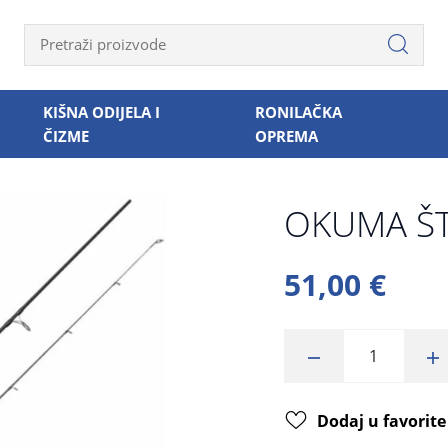
KIŠNA ODIJELA I
RONILAČKA
ČIZME
OPREMA
OKUMA ŠT
51,00 €
Dodaj u favorite