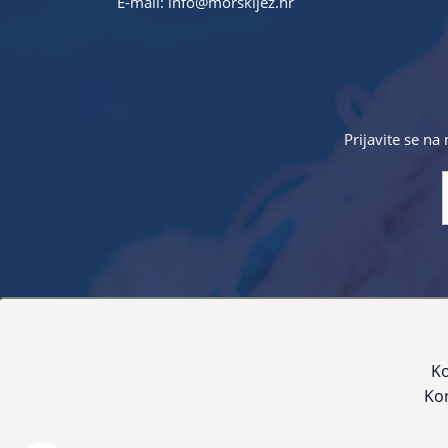
E-mail:
info@morskijez.hr
Prijavite se na
Sve navedene cijene sadrže PDV. Pokušavamo osigurati
proizvoda. Za najažur
Ko
Kor