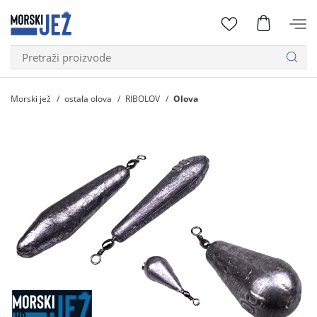
Morski jež
ostala olova
RIBOLOV
Olova