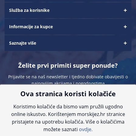
Služba za korisnike
Informacije za kupce
Saznajte više
Želite prvi primiti super ponude?
Prijavite se na naš newsletter i tjedno dobivate obavijesti o
najnovijim akcijama i pogodnostima
Ova stranica koristi kolačiće
Koristimo kolačiće da bismo vam pružili ugodno
online iskustvo. Korištenjem morskijez.hr stranice
pristajete na upotrebu kolačića. Više o kolačićima
Sve navedene cijene sadrže PDV. Pokušavamo osigurati što preciznije
možete saznati
ovdje.
informacije, ali zbog tehnoloških ograničenja ne možemo garantirati potpunu
točnost slika, opisa ili dostupnosti proizvoda. Za najažurnije informacije