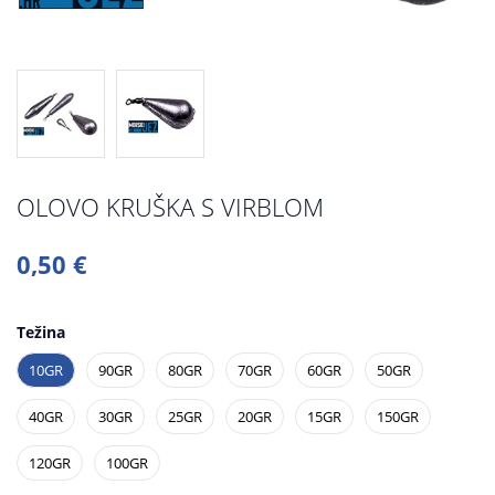
OLOVO KRUŠKA S VIRBLOM
0,50 €
Težina
10GR
90GR
80GR
70GR
60GR
50GR
40GR
30GR
25GR
20GR
15GR
150GR
120GR
100GR