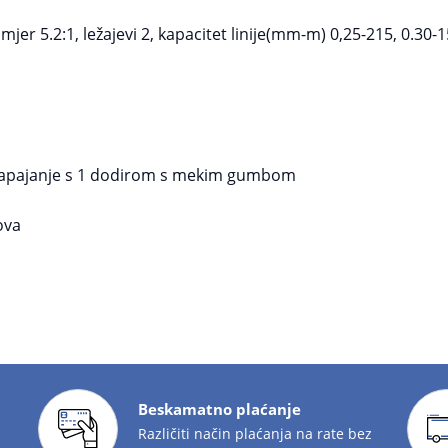
r 5.2:1, ležajevi 2, kapacitet linije(mm-m) 0,25-215, 0.30-1
a napajanje s 1 dodirom s mekim gumbom
ova
Beskamatno plaćanje
Različiti način plaćanja na rate bez