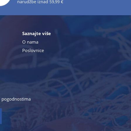
narudžbe iznad 59,99 €
Saznajte više
O nama
Poslovnice
a i pogodnostima