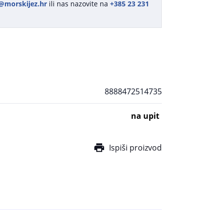
@morskijez.hr
ili nas nazovite na
+385 23 231
8888472514735
na upit
Ispiši proizvod