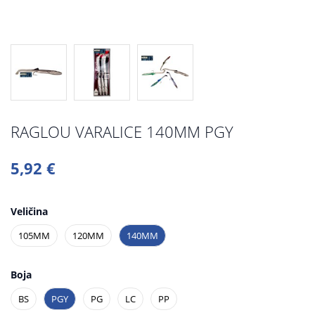
RAGLOU VARALICE 140MM PGY
5,92 €
Veličina
105MM
120MM
140MM
Boja
BS
PGY
PG
LC
PP