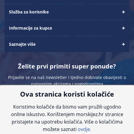
Služba za korisnike
Informacije za kupce
Saznajte više
Želite prvi primiti super ponude?
Prijavite se na naš newsletter i tjedno dobivate obavijesti o
najnovijim akcijama i pogodnostima
Ova stranica koristi kolačiće
Koristimo kolačiće da bismo vam pružili ugodno
online iskustvo. Korištenjem morskijez.hr stranice
pristajete na upotrebu kolačića. Više o kolačićima
Sve navedene cijene sadrže PDV. Pokušavamo osigurati što preciznije
možete saznati
ovdje.
informacije, ali zbog tehnoloških ograničenja ne možemo garantirati potpunu