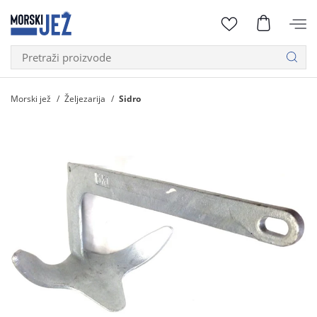
Morski jež
Željezarija
Sidro