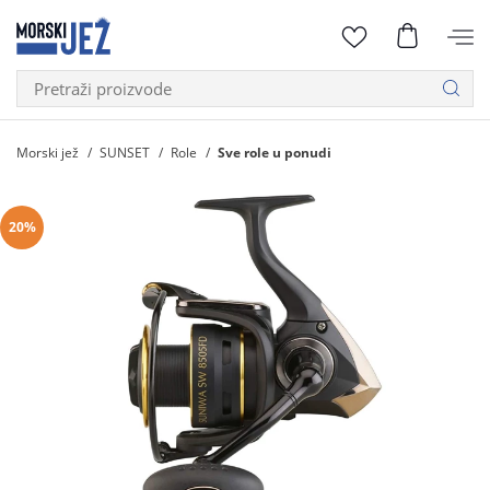
Morski jež
SUNSET
Role
Sve role u ponudi
20%