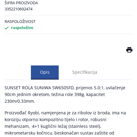
ŠIFRA PROIZVODA
3352210692474
RASPOLOŽIVOST
raspoloživo
Opis
Specifikacija
SUNSET ROLA SUNIWA SW6505FD, prijenos 5.0:1, uvlačenje
90cm jednim okretom, težina role 398g, kapacitet
230m/0.33mm.
Proizvođač Ryobi, namjenjena je za ribolov iz broda, ima na
koroziju otporno kompozitno tijelo i rotor, robusni
mehanizam, 4+1 kuglični ležaj (stainless steel),
mikrometarsku kočnicu, beskonačan sustav zaštite od