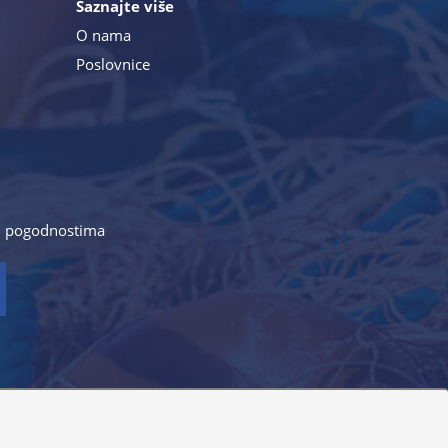
Saznajte više
O nama
Poslovnice
a i pogodnostima
antirati potpunu točnost slika, opisa ili dostupnosti