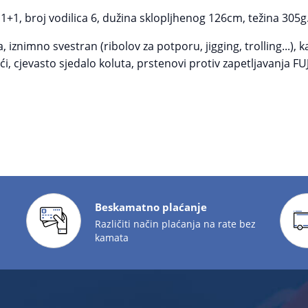
1, broj vodilica 6, dužina sklopljhenog 126cm, težina 305g
iznimno svestran (ribolov za potporu, jigging, trolling...), k
i, cjevasto sjedalo koluta, prstenovi protiv zapetljavanja FU
Beskamatno plaćanje
Različiti način plaćanja na rate bez
kamata