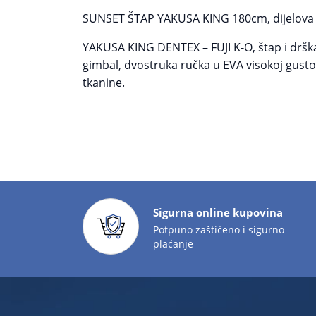
SUNSET ŠTAP YAKUSA KING 180cm, dijelova 1+
YAKUSA KING DENTEX – FUJI K-O, štap i drška, 
gimbal, dvostruka ručka u EVA visokoj gustoć
tkanine.
Sigurna online kupovina
Potpuno zaštićeno i sigurno
plaćanje