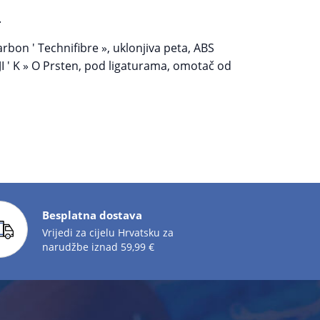
.
arbon ' Technifibre », uklonjiva peta, ABS
JI ' K » O Prsten, pod ligaturama, omotač od
Besplatna dostava
Vrijedi za cijelu Hrvatsku za
narudžbe iznad 59,99 €