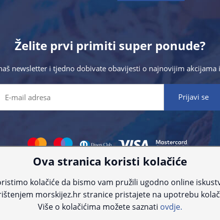
Želite prvi primiti super ponude?
 naš newsletter i tjedno dobivate obavijesti o najnovijim akcijam
Ova stranica koristi kolačiće
 što preciznije informacije, ali zbog tehnoloških ograničenja ne možemo gar
nije informacije kontaktirajte nas putem telefona:
+385 23 231 761
ili e-maila
ristimo kolačiće da bismo vam pružili ugodno online iskust
ištenjem morskijez.hr stranice pristajete na upotrebu kolač
© Morski jež 2022
Više o kolačićima možete saznati
ovdje.