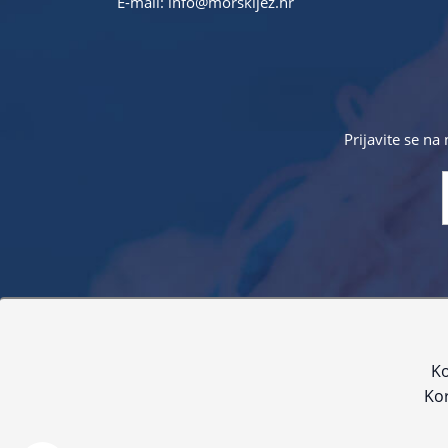
E-mail:
info@morskijez.hr
Prijavite se na
Sve navedene cijene sadrže PDV. Pokušavamo osigurati
proizvoda. Za najažur
Ko
Kor