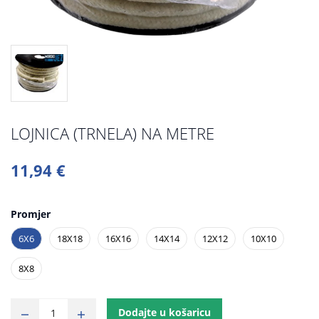
LOJNICA (TRNELA) NA METRE
11,94 €
Promjer
6X6
18X18
16X16
14X14
12X12
10X10
8X8
Dodajte u košaricu