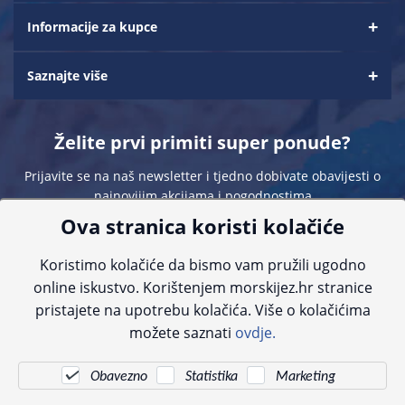
Informacije za kupce
Saznajte više
Želite prvi primiti super ponude?
Prijavite se na naš newsletter i tjedno dobivate obavijesti o
najnovijim akcijama i pogodnostima
Ova stranica koristi kolačiće
Koristimo kolačiće da bismo vam pružili ugodno
online iskustvo. Korištenjem morskijez.hr stranice
pristajete na upotrebu kolačića. Više o kolačićima
Sve navedene cijene sadrže PDV. Pokušavamo osigurati što preciznije
možete saznati
ovdje.
informacije, ali zbog tehnoloških ograničenja ne možemo garantirati potpunu
točnost slika, opisa ili dostupnosti proizvoda. Za najažurnije informacije
kontaktirajte nas putem telefona:
+385 23 231 761
ili e-maila:
info@morskijez.hr
.
Obavezno
Statistika
Marketing
© Morski jež 2022