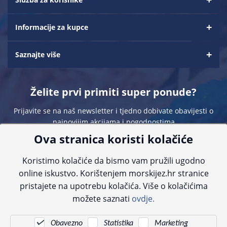
Informacije za kupce
Saznajte više
Želite prvi primiti super ponude?
Prijavite se na naš newsletter i tjedno dobivate obavijesti o
najnovijim akcijama i pogodnostima
Ova stranica koristi kolačiće
Koristimo kolačiće da bismo vam pružili ugodno
online iskustvo. Korištenjem morskijez.hr stranice
pristajete na upotrebu kolačića. Više o kolačićima
Sve navedene cijene sadrže PDV. Pokušavamo osigurati što preciznije
možete saznati
ovdje.
informacije, ali zbog tehnoloških ograničenja ne možemo garantirati potpunu
točnost slika, opisa ili dostupnosti proizvoda. Za najažurnije informacije
kontaktirajte nas putem telefona:
+385 23 231 761
ili e-maila:
info@morskijez.hr
.
Obavezno
Statistika
Marketing