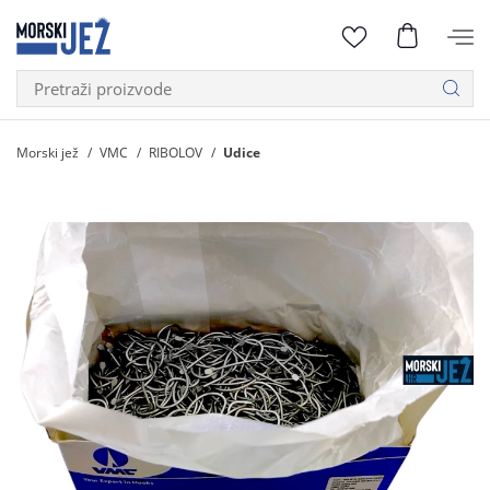
Morski jež
VMC
RIBOLOV
Udice