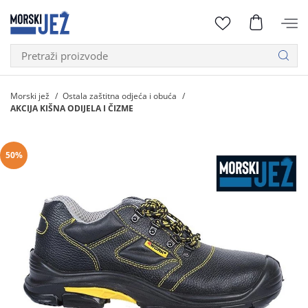
Morski jež
Ostala zaštitna odjeća i obuća
AKCIJA KIŠNA ODIJELA I ČIZME
50%