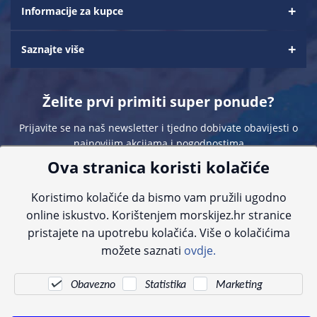
Informacije za kupce
Saznajte više
Želite prvi primiti super ponude?
Prijavite se na naš newsletter i tjedno dobivate obavijesti o
najnovijim akcijama i pogodnostima
Ova stranica koristi kolačiće
Koristimo kolačiće da bismo vam pružili ugodno
online iskustvo. Korištenjem morskijez.hr stranice
pristajete na upotrebu kolačića. Više o kolačićima
Sve navedene cijene sadrže PDV. Pokušavamo osigurati što preciznije
možete saznati
ovdje.
informacije, ali zbog tehnoloških ograničenja ne možemo garantirati potpunu
točnost slika, opisa ili dostupnosti proizvoda. Za najažurnije informacije
kontaktirajte nas putem telefona:
+385 23 231 761
ili e-maila:
info@morskijez.hr
.
Obavezno
Statistika
Marketing
© Morski jež 2022