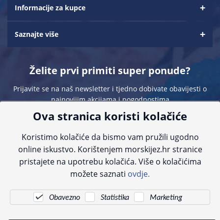
Informacije za kupce
Saznajte više
Želite prvi primiti super ponude?
Prijavite se na naš newsletter i tjedno dobivate obavijesti o
najnovijim akcijama i pogodnostima
Ova stranica koristi kolačiće
Koristimo kolačiće da bismo vam pružili ugodno
online iskustvo. Korištenjem morskijez.hr stranice
pristajete na upotrebu kolačića. Više o kolačićima
Sve navedene cijene sadrže PDV. Pokušavamo osigurati što preciznije
možete saznati
ovdje.
informacije, ali zbog tehnoloških ograničenja ne možemo garantirati potpunu
točnost slika, opisa ili dostupnosti proizvoda. Za najažurnije informacije
kontaktirajte nas putem telefona:
+385 23 231 761
ili e-maila:
info@morskijez.hr
.
Obavezno
Statistika
Marketing
© Morski jež 2022