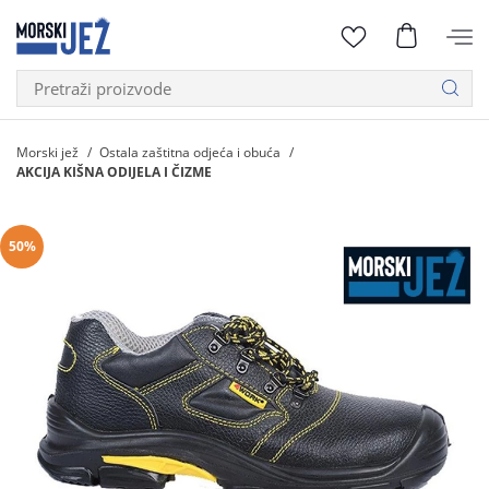
Morski jež
Ostala zaštitna odjeća i obuća
AKCIJA KIŠNA ODIJELA I ČIZME
50%