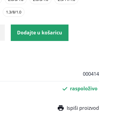
1.3/8/1.0
Dodajte u košaricu
000414
raspoloživo
Ispiši proizvod