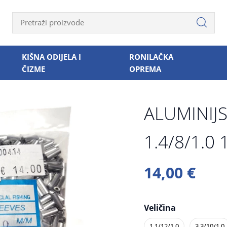
KIŠNA ODIJELA I
RONILAČKA
ČIZME
OPREMA
ALUMINIJS
1.4/8/1.0
14,00 €
Veličina
1.1/12/1.0
3.3/10/1.0