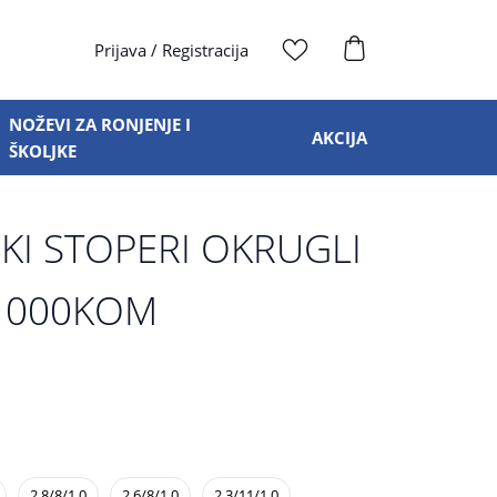
Prijava
/
Registracija
NOŽEVI ZA RONJENJE I
AKCIJA
ŠKOLJKE
KI STOPERI OKRUGLI
 1000KOM
2.8/8/1.0
2.6/8/1.0
2.3/11/1.0