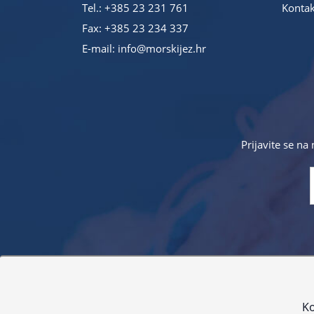
Tel.:
+385 23 231 761
Kontak
Fax: +385 23 234 337
E-mail:
info@morskijez.hr
Prijavite se na
Sve navedene cijene sadrže PDV. Pokušavamo osigurati
proizvoda. Za najažur
Ko