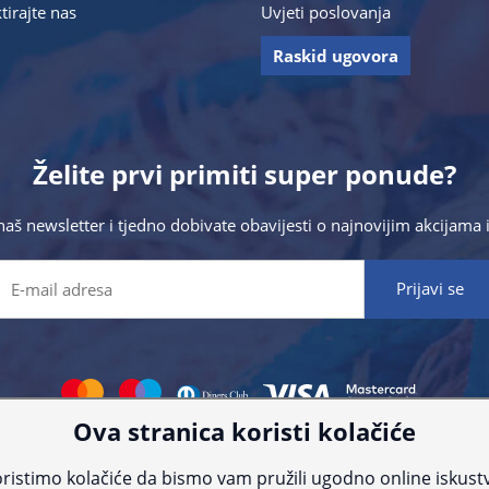
tirajte nas
Uvjeti poslovanja
Raskid ugovora
Želite prvi primiti super ponude?
 naš newsletter i tjedno dobivate obavijesti o najnovijim akcijam
Ova stranica koristi kolačiće
 što preciznije informacije, ali zbog tehnoloških ograničenja ne možemo gar
nije informacije kontaktirajte nas putem telefona:
+385 23 231 761
ili e-maila
ristimo kolačiće da bismo vam pružili ugodno online iskust