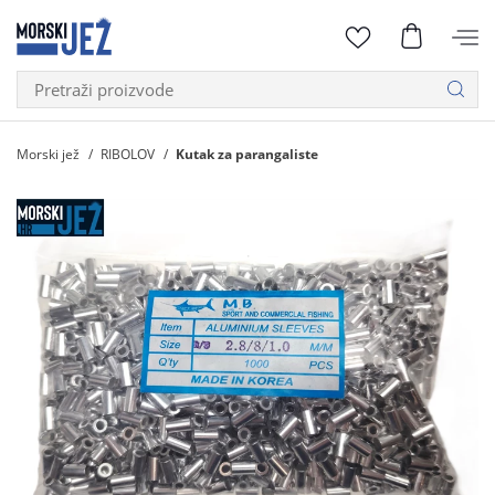
Morski jež
RIBOLOV
Kutak za parangaliste