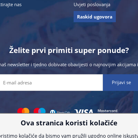
tirajte nas
Uvjeti poslovanja
Raskid ugovora
Želite prvi primiti super ponude?
 naš newsletter i tjedno dobivate obavijesti o najnovijim akcijam
Ova stranica koristi kolačiće
 što preciznije informacije, ali zbog tehnoloških ograničenja ne možemo gar
nije informacije kontaktirajte nas putem telefona:
+385 23 231 761
ili e-maila
ristimo kolačiće da bismo vam pružili ugodno online iskust