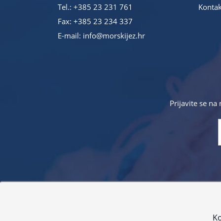
Tel.:
+385 23 231 761
Kontak
Fax: +385 23 234 337
E-mail:
info@morskijez.hr
Prijavite se na
Sve navedene cijene sadrže PDV. Pokušavamo osigurati
proizvoda. Za najažur
Ko