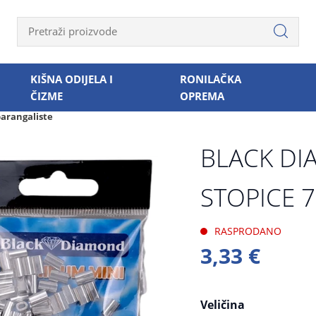
KIŠNA ODIJELA I
RONILAČKA
ČIZME
OPREMA
parangaliste
BLACK DI
STOPICE 
RASPRODANO
3,33 €
Veličina