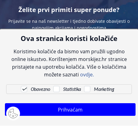
Želite prvi primiti super ponude?
Prijavite se na naš newsletter i tjedno dobivate obavijesti o
najnovijim akcijama i pogodnostima
Ova stranica koristi kolačiće
Koristimo kolačiće da bismo vam pružili ugodno
online iskustvo. Korištenjem morskijez.hr stranice
pristajete na upotrebu kolačića. Više o kolačićima
Sve navedene cijene sadrže PDV. Pokušavamo osigurati što preciznije
možete saznati
ovdje.
informacije, ali zbog tehnoloških ograničenja ne možemo garantirati potpunu
točnost slika, opisa ili dostupnosti proizvoda. Za najažurnije informacije
kontaktirajte nas putem telefona:
+385 23 231 761
ili e-maila:
info@morskijez.hr
.
Obavezno
Statistika
Marketing
© Morski jež 2022
Prihvaćam
Pogledani proizvodi