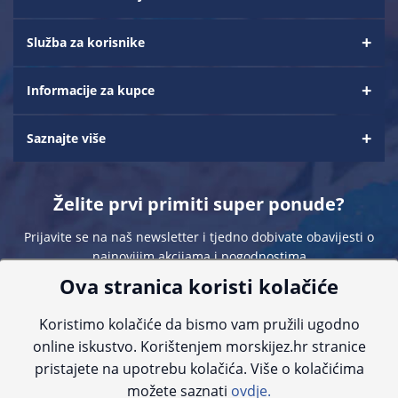
Služba za korisnike
Informacije za kupce
Saznajte više
Želite prvi primiti super ponude?
Prijavite se na naš newsletter i tjedno dobivate obavijesti o
najnovijim akcijama i pogodnostima
Ova stranica koristi kolačiće
Koristimo kolačiće da bismo vam pružili ugodno
online iskustvo. Korištenjem morskijez.hr stranice
pristajete na upotrebu kolačića. Više o kolačićima
Sve navedene cijene sadrže PDV. Pokušavamo osigurati što preciznije
možete saznati
ovdje.
informacije, ali zbog tehnoloških ograničenja ne možemo garantirati potpunu