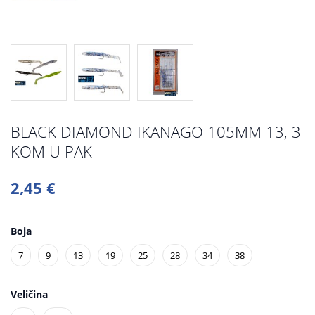
BLACK DIAMOND IKANAGO 105MM 13, 3
KOM U PAK
2,45 €
Boja
7
9
13
19
25
28
34
38
Veličina