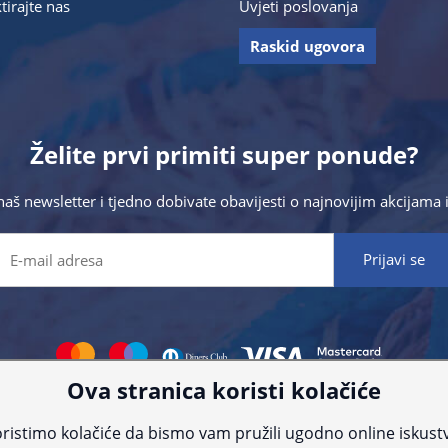
tirajte nas
Uvjeti poslovanja
Raskid ugovora
Želite prvi primiti super ponude?
 naš newsletter i tjedno dobivate obavijesti o najnovijim akcijam
Ova stranica koristi kolačiće
 što preciznije informacije, ali zbog tehnoloških ograničenja ne možemo gar
nije informacije kontaktirajte nas putem telefona:
+385 23 231 761
ili e-maila
ristimo kolačiće da bismo vam pružili ugodno online iskust