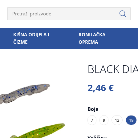
KIŠNA ODIJELA I
RONILAČKA
ČIZME
OPREMA
BLACK D
2,46 €
Boja
7
9
13
19
Veličina