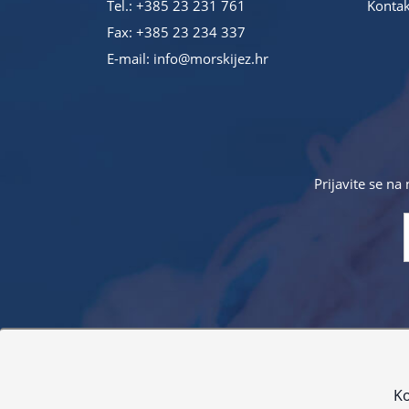
Tel.:
+385 23 231 761
Kontak
Fax: +385 23 234 337
E-mail:
info@morskijez.hr
Prijavite se na
Sve navedene cijene sadrže PDV. Pokušavamo osigurati
proizvoda. Za najažur
Ko