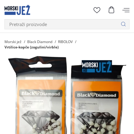
Morski jež
Black Diamond
RIBOLOV
Vrtilice-kopče (zogulini/virble)