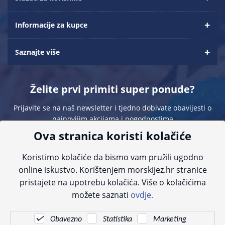
Informacije za kupce
Saznajte više
Želite prvi primiti super ponude?
Prijavite se na naš newsletter i tjedno dobivate obavijesti o
najnovijim akcijama i pogodnostima
Ova stranica koristi kolačiće
Koristimo kolačiće da bismo vam pružili ugodno
online iskustvo. Korištenjem morskijez.hr stranice
pristajete na upotrebu kolačića. Više o kolačićima
Sve navedene cijene sadrže PDV. Pokušavamo osigurati što preciznije
možete saznati
ovdje.
informacije, ali zbog tehnoloških ograničenja ne možemo garantirati potpunu
točnost slika, opisa ili dostupnosti proizvoda. Za najažurnije informacije
kontaktirajte nas putem telefona:
+385 23 231 761
ili e-maila:
info@morskijez.hr
.
Obavezno
Statistika
Marketing