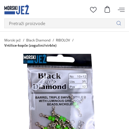
Morski jež
Black Diamond
RIBOLOV
Vrtilice-kopče (zogulini/virble)