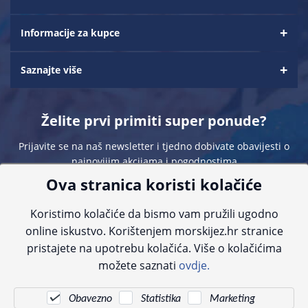
Informacije za kupce
Saznajte više
Želite prvi primiti super ponude?
Prijavite se na naš newsletter i tjedno dobivate obavijesti o
najnovijim akcijama i pogodnostima
Ova stranica koristi kolačiće
Koristimo kolačiće da bismo vam pružili ugodno
online iskustvo. Korištenjem morskijez.hr stranice
pristajete na upotrebu kolačića. Više o kolačićima
Sve navedene cijene sadrže PDV. Pokušavamo osigurati što preciznije
možete saznati
ovdje.
informacije, ali zbog tehnoloških ograničenja ne možemo garantirati potpunu
točnost slika, opisa ili dostupnosti proizvoda. Za najažurnije informacije
kontaktirajte nas putem telefona:
+385 23 231 761
ili e-maila:
info@morskijez.hr
.
Obavezno
Statistika
Marketing